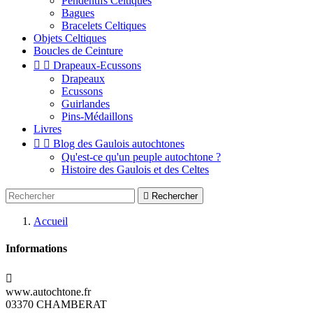
Pendentifs Celtiques
Bagues
Bracelets Celtiques
Objets Celtiques
Boucles de Ceinture


Drapeaux-Ecussons
Drapeaux
Ecussons
Guirlandes
Pins-Médaillons
Livres


Blog des Gaulois autochtones
Qu'est-ce qu'un peuple autochtone ?
Histoire des Gaulois et des Celtes

Rechercher
Accueil
Informations

www.autochtone.fr
03370 CHAMBERAT