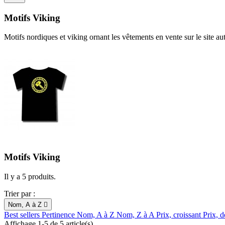
Motifs Viking
Motifs nordiques et viking ornant les vêtements en vente sur le site au
Motifs Viking
Il y a 5 produits.
Trier par :
Nom, A à Z

Best sellers
Pertinence
Nom, A à Z
Nom, Z à A
Prix, croissant
Prix, d
Affichage 1-5 de 5 article(s)