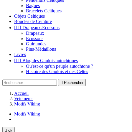
Pendentifs Celtiques
Bagues
Bracelets Celtiques
Objets Celtiques
Boucles de Ceinture


Drapeaux-Ecussons
Drapeaux
Ecussons
Guirlandes
Pins-Médaillons
Livres


Blog des Gaulois autochtones
Qu'est-ce qu'un peuple autochtone ?
Histoire des Gaulois et des Celtes

Rechercher
Accueil
Vetements
Motifs Viking
Motifs Viking

ok