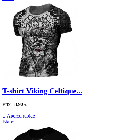
T-shirt Viking Celtique...
Prix
18,90 €

Aperçu rapide
Blanc