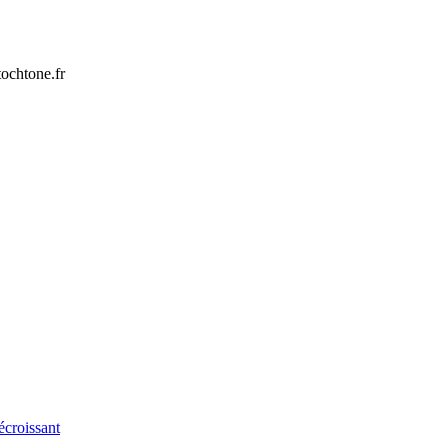
tochtone.fr
écroissant