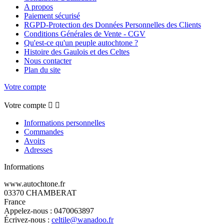
A propos
Paiement sécurisé
RGPD-Protection des Données Personnelles des Clients
Conditions Générales de Vente - CGV
Qu'est-ce qu'un peuple autochtone ?
Histoire des Gaulois et des Celtes
Nous contacter
Plan du site
Votre compte
Votre compte


Informations personnelles
Commandes
Avoirs
Adresses
Informations
www.autochtone.fr
03370 CHAMBERAT
France
Appelez-nous :
0470063897
Écrivez-nous :
celtile@wanadoo.fr