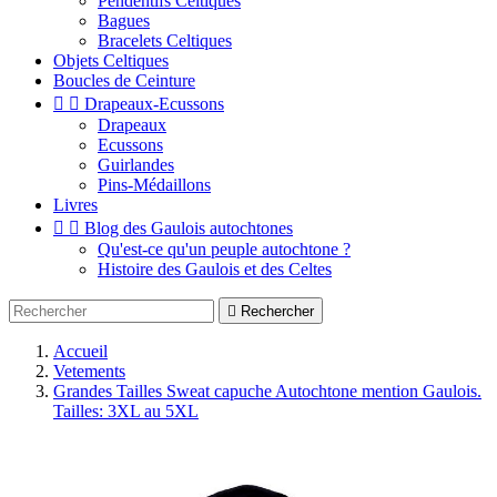
Pendentifs Celtiques
Bagues
Bracelets Celtiques
Objets Celtiques
Boucles de Ceinture


Drapeaux-Ecussons
Drapeaux
Ecussons
Guirlandes
Pins-Médaillons
Livres


Blog des Gaulois autochtones
Qu'est-ce qu'un peuple autochtone ?
Histoire des Gaulois et des Celtes

Rechercher
Accueil
Vetements
Grandes Tailles Sweat capuche Autochtone mention Gaulois.
Tailles: 3XL au 5XL