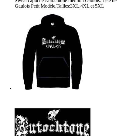
Sweat capuche Autochtone mention Gaulois. Tête de
Gaulois Petit Modèle.Tailles:3XL,4XL et 5XL